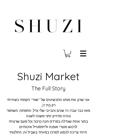
FREE WORLDWIDE SHIPPING ON ORDERS OVER $140
Shuzi Market
The Full Story
אני שרון, את מותג התכשיטים של "שוזי" הקמתי כשהייתי
רק בת 21,
מאז כבר עברו 10 שנים והבייבי שלי גדל, התפתח, השתפר
ונהיה מדוייק יותר משנה לשנה.
בתור אחת שגדלה בפרדס חנה כרכור וכל פעם שרציתי
לרכוש מוצרי אופנה ולייפסטייל איכותיים
הייתי צריכה לנסוע למרכז במיוחד בשביל זה, החלטתי