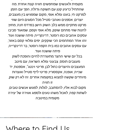
מקומית ולאנשים שמחפשים חוויה קצת אחרת. מה
שהתחיל כרעיון קטן עם תשוקה גדולה, הפך עם הזמן
למרקט חי, בועט ומלא אופי, מקום שמפגיש בין מעצבים,
יוצרים, אספנים ואוהבי סטייל מכל הסוגים.היום שוזי
מרקט מתקיים ממש בלב השוק הישן בפרדס חנה, מחוץ
לחנות שוזי מתחם שוקק, מלא אופי וקסם, שמאגד סביבו
עסקים אהובים כמו רוסטר, דרינקרייה, פיתה שושנה ועוד.
זהו אחד המתחמים הכי שוקקים, יפים ומלאי קסם באזור,
עם עסקים אהובים כמו בית הקפה רוסטר, בר דרינקרייה,
פיתה שושנה ועוד.
בכל יום שישי החצר מתעוררת לחיים והופכת לשוק
מעצבים תוסס, צבעוני ומלא השראה, עם מיטב
המעצבים והיוצרים כחול לבן, פריטי וינטג׳, אספנות, יד
שנייה, אופנה, אקססוריז, פריטי לייף סטייל ואוצרות
מיוחדים שקשה למצוא במקומות אחרים. זה לא רק שוק,
זו חוויה.
מקום לבוא אליו, להסתובב, לגלות, לפגוש אנשים טובים,
לשתות קפה, לאכול משהו טעים ולספוג אווירה של יצירה
מקומית במיטבה.
Where to Find Us